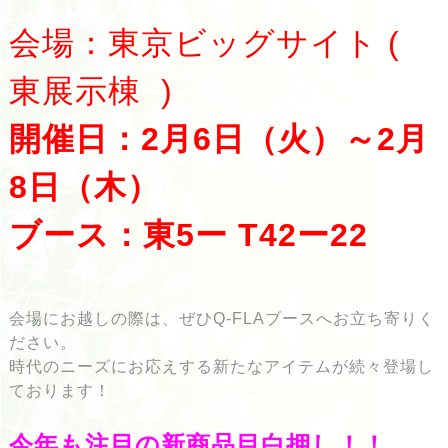
会場：東京ビッグサイト (
東展示棟 )
開催日：2月6日（火）～2月
8
日（木）
ブース：
東5ー T42ー22
会場にお越しの際は、ぜひQ-FLAブースへお立ち寄りく
ださい。
時代のニーズにお応えする新たなアイテムが続々登場し
ております！
今年も注目の新商品目白押し！！