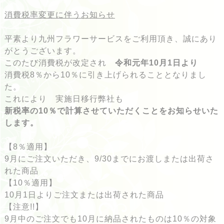
消費税率変更に伴うお知らせ
平素より九州フラワーサービスをご利用頂き、誠にあり
がとうございます。
このたび消費税が改定され
令和元年
10
月
1
日より
消費税8％から10％に引き上げられることとなりまし
た。
これにより 実施日移行弊社も
新税率の
10
％で計算させていただくことをお知らせいた
します。
【8％適用】
9月にご注文いただき、9/30までにお渡しまたは出荷さ
れた商品
【10％適用】
10月1日よりご注文または出荷された商品
【注意!!】
9月中のご注文でも10月に納品されたものは10％の対象