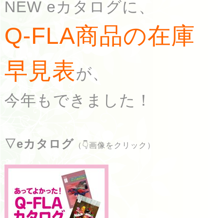
NEW eカタログに、
Q-FLA商品の在庫
早見表
が、
今年もできました！
▽eカタログ
（👇画像をクリック）