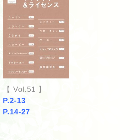
【 Vol.51 】
P.2-13
P.14-27