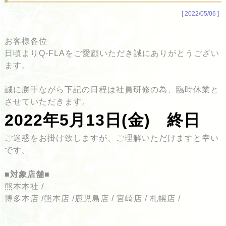
[ 2022/05/06 ]
お客様各位
日頃よりQ-FLAをご愛顧いただき誠にありがとうござい
ます。
誠に勝手ながら下記の日程は社員研修の為、臨時休業と
させていただきます。
2022年5月13日(金) 終日
ご迷惑をお掛け致しますが、ご理解いただけますと幸い
です。
■対象店舗■
熊本本社 /
博多本店 /熊本店 /鹿児島店 / 宮崎店 / 札幌店 /